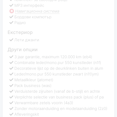
MP3 интерфейс
Навигационна система
Бордови компютър
Радио
Екстериор
Лети джанти
Други опции
3 jaar garantie, maximum 120.000 km (eb4)
Combinatie leder/mono.pur 550 kunstleder (n1f)
Decoratieve lijst op de deurklinken buiten in alum
Leder/mono.pur 550 kunstleder zwart (n1f/ym)
Metaallkleur (jatomet)
Pack business (was)
Verduisterde zijruiten (vanaf de b-stijl) en achte
Verplichte selectie van business pack (plus) of pa
Verwarmbare zetels voorin (4a3)
Zonder motoraanduiding en modelaanduiding (2z0)
Afleveringskit