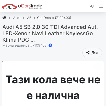
Инсталирайте уеб приложението eCarsTrade,
добавете го към началния екран и
получавайте незабавни актуализации.
Audi
A5
Car Details (7109403)
Инсталирай
Отказ
Audi A5 SB 2.0 30 TDI Advanced Aut.
LED-Xenon Navi Leather KeylessGo
Klima PDC ...
Мерна единица #
7109403
Дял
Тази кола вече не
е налична