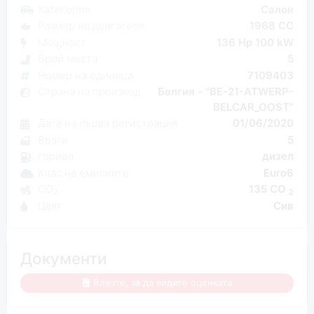
Категория
Салон
Размер на двигателя
1968 CC
Мощност
136 Hp 100 kW
Брой места
5
Номер на единица
7109403
Страна на произход
Белгия - "BE-21-ATWERP-
BELCAR_OOST"
Дата на първа регистрация
01/06/2020
Врати
5
гориво
дизел
Клас на емисиите
Euro6
CO₂
135 CO
2
Цвят
Сив
Документи
Влезте, за да видите оценката