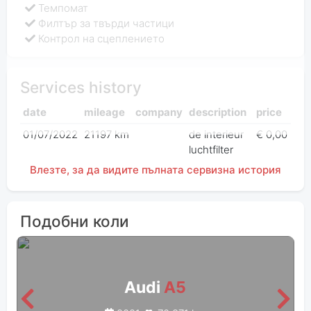
Темпомат
Филтър за твърди частици
Контрол на сцеплението
Services history
date
mileage
company
description
price
01/07/2022
21197 km
de interieur
€ 0,00
luchtfilter
Влезте, за да видите пълната сервизна история
Подобни коли
Audi
A5