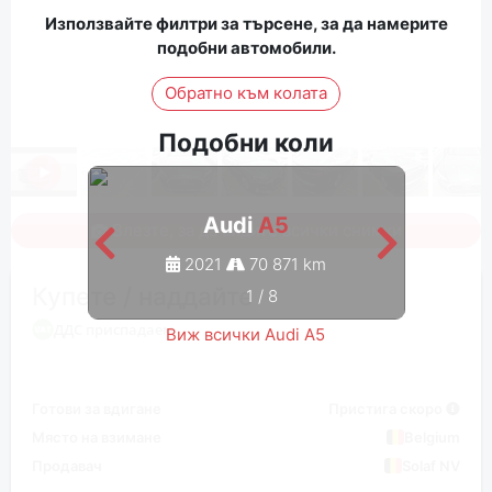
Използвайте филтри за търсене, за да намерите
подобни автомобили.
Обратно към колата
Подобни коли
Audi
A5
Влезте, за да видите всички снимки
2021
70 871 km
Купете / наддайте
1
/
8
ДДС приспадаем
Виж всички Audi A5
Готови за вдигане
Пристига скоро
Място на взимане
Belgium
Продавач
Solaf NV