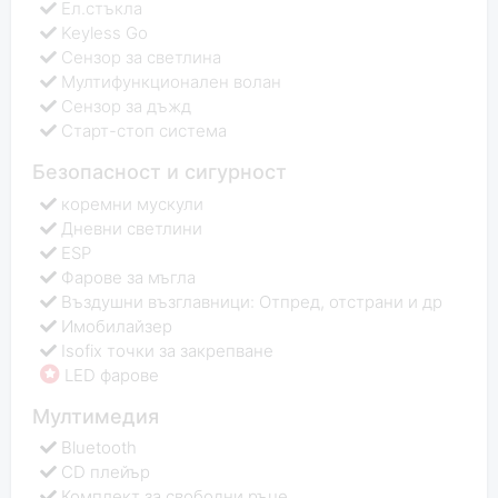
Ел.стъкла
Keyless Go
Сензор за светлина
Мултифункционален волан
Сензор за дъжд
Старт-стоп система
Безопасност и сигурност
коремни мускули
Дневни светлини
ESP
Фарове за мъгла
Въздушни възглавници: Отпред, отстрани и др
Имобилайзер
Isofix точки за закрепване
LED фарове
Мултимедия
Bluetooth
CD плейър
Комплект за свободни ръце