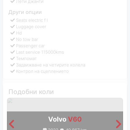
Лети джанти
Други опции
Seats electric f l
Luggage cover
Hd
No tow bar
Passenger car
Last service 115000kms
Темпомат
Задвижване на четирите колела
Контрол на сцеплението
Подобни коли
Volvo
V60