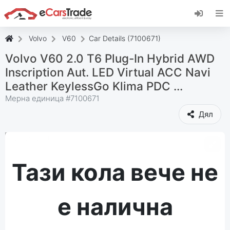
Инсталирайте уеб приложението eCarsTrade,
добавете го към началния екран и
получавайте незабавни актуализации.
Volvo
V60
Car Details (7100671)
Инсталирай
Отказ
Volvo V60 2.0 T6 Plug-In Hybrid AWD
Inscription Aut. LED Virtual ACC Navi
Leather KeylessGo Klima PDC ...
Мерна единица #
7100671
Дял
Тази кола вече не
е налична