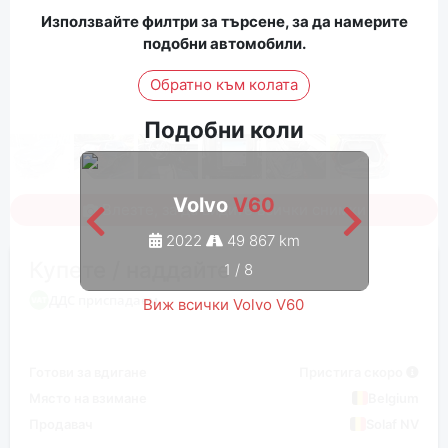
Използвайте филтри за търсене, за да намерите
подобни автомобили.
Обратно към колата
Подобни коли
Volvo
V60
Влезте, за да видите всички снимки
2022
49 867 km
Купете / наддайте
1
/
8
ДДС приспадаем
Виж всички Volvo V60
Готови за вдигане
Пристига скоро
Място на взимане
Belgium
Продавач
Solaf NV