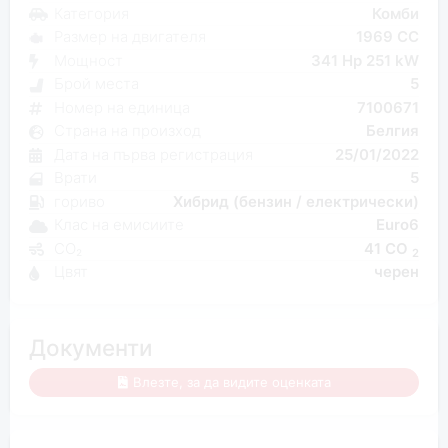
Категория
Комби
Размер на двигателя
1969 CC
Мощност
341 Hp 251 kW
Брой места
5
Номер на единица
7100671
Страна на произход
Белгия
Дата на първа регистрация
25/01/2022
Врати
5
гориво
Хибрид (бензин / електрически)
Клас на емисиите
Euro6
CO₂
41 CO
2
Цвят
черен
Документи
Влезте, за да видите оценката