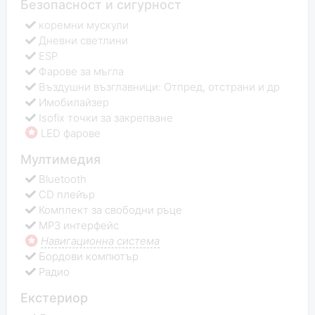
Безопасност и сигурност
коремни мускули
Дневни светлини
ESP
Фарове за мъгла
Въздушни възглавници: Отпред, отстрани и др
Имобилайзер
Isofix точки за закрепване
LED фарове
Мултимедия
Bluetooth
CD плейър
Комплект за свободни ръце
MP3 интерфейс
Навигационна система
Бордови компютър
Радио
Екстериор