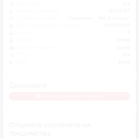
Брой места
n/a
Номер на единица
6933167
Страна на произход
Германия - "MC Germany"
Дата на първа регистрация
01/12/2022
Врати
5
гориво
Other
Клас на емисиите
Euro6
CO₂
n/a
Цвят
Бяло
Документи
Влезте, за да видите оценката
Открийте основните ни
предимства