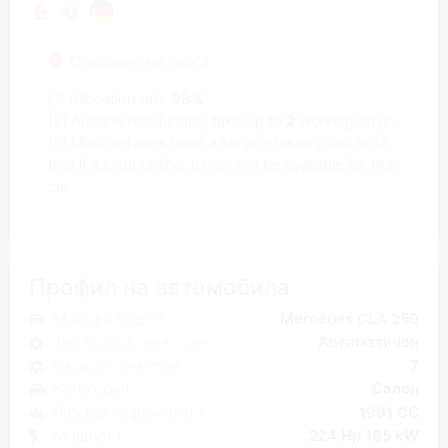
Описание на търга
(1) Allocation rate
98%
(2) Auction results may take up to
2
working days.
(3) Most vehicles have a service history, but note
that if it's not online, it may not be available for that
car.
Профил на автомобила
Марка и модел
Mercedes CLA 250
Тип скоростна кутия
Автоматичен
Скоростна кутия
7
Категория
Салон
Размер на двигателя
1991 CC
Мощност
224 Hp 165 kW