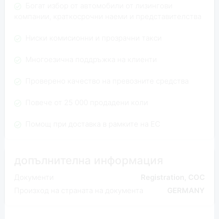
Богат избор от автомобили от лизингови
компании, краткосрочни наеми и представителства
Ниски комисионни и прозрачни такси
Многоезична поддръжка на клиенти
Проверено качество на превозните средства
Повече от 25 000 продадени коли
Помощ при доставка в рамките на ЕС
допълнителна информация
Документи
Registration, COC
Произход на страната на документа
GERMANY