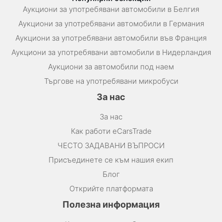
Аукциони за употребявани автомобили в Белгия
Аукциони за употребявани автомобили в Германия
Аукциони за употребявани автомобили във Франция
Аукциони за употребявани автомобили в Нидерландия
Аукциони за автомобили под наем
Търгове на употребявани микробуси
За нас
За нас
Как работи eCarsTrade
ЧЕСТО ЗАДАВАНИ ВЪПРОСИ
Присъединете се към нашия екип
Блог
Открийте платформата
Полезна информация