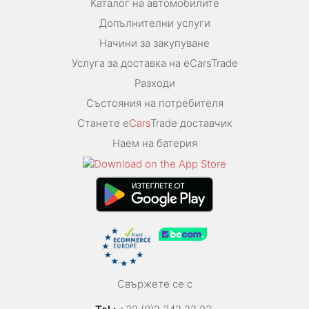
Каталог на автомобилите
Допълнителни услуги
Начини за закупуване
Услуга за доставка на eCarsTrade
Разходи
Състояния на потребителя
Станете e
Cars
Trade доставчик
Наем на батерия
Свържете се с