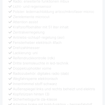
Radio: erweiterte funktionen mbux
Licht- und regensensor
Polster: ledernachbildung artico/mikrofaser microc
Zierelemente microcut
Attention assist
Kraftstoffbehälter mit 51 liter inhalt
Zentralverriegelung
Antriebs-schlupf-regelung (asr)
Fensterheber elektrisch 4fach
Drehzahlmesser
Lackierung: uni
Reifendruckkontrolle (rdk)
Dritte bremsleuchte in led-technik
Doppelcupholder vorne
Radiozubehör: digitales radio (dab)
Wegfahrsperre elektronisch
Innenhimmel stoff schwarz
Außenspiegel links und rechts beheizt und elektris
Kopfstützen hinten (3)
Sicherheitsgurte cla-klasse
Adaptive brake mit hold-funktion - berganfahrhilf