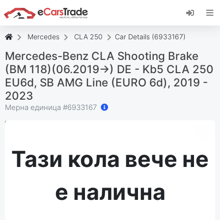
Инсталирайте уеб приложението eCarsTrade,
добавете го към началния екран и
получавайте незабавни актуализации.
Mercedes
CLA 250
Car Details (6933167)
Инсталирай
Отказ
Mercedes-Benz CLA Shooting Brake
(BM 118)(06.2019->) DE - Kb5 CLA 250
EU6d, SB AMG Line (EURO 6d), 2019 -
2023
Мерна единица #
6933167
Тази кола вече не
е налична