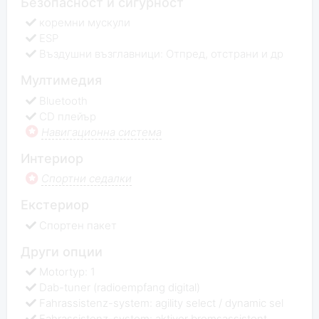
Безопасност и сигурност
коремни мускули
ESP
Въздушни възглавници: Отпред, отстрани и др
Мултимедия
Bluetooth
CD плейър
Навигационна система
Интериор
Спортни седалки
Екстериор
Спортен пакет
Други опции
Motortyp: 1
Dab-tuner (radioempfang digital)
Fahrassistenz-system: agility select / dynamic sel
Fahrassistenz-system: aktiver bremsassistent