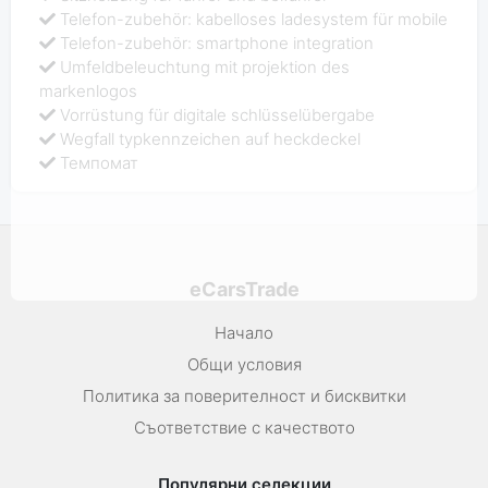
Telefon-zubehör: kabelloses ladesystem für mobile
Telefon-zubehör: smartphone integration
Umfeldbeleuchtung mit projektion des
markenlogos
Vorrüstung für digitale schlüsselübergabe
Wegfall typkennzeichen auf heckdeckel
Темпомат
eCarsTrade
Начало
Общи условия
Политика за поверителност и бисквитки
Съответствие с качеството
Популярни селекции