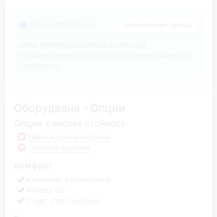
Важни забележки
Автоматичен превод
siehe Anhänge/Gutachten Ergänzung
Schadenshistorie: 2023103594: Seitenscheibe und
Lenkrad ers.
Оборудване - Опции
Опции с висока стойност
Навигационна система
Спортни седалки
Комфорт
Климатик: Автоматично
Keyless Go
Старт-стоп система